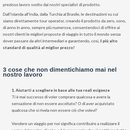
e
prezioso lavoro svolto dai nostri specialist di prodotto.
ti
invieremo
Dall'Islanda all'India, dalla Turchia al Brasile, le destinazioni su cui
gratuitamente
siamo direttamente tour operator, creando il prodotto da zero, sono,
di anno in anno, sempre più numerose, consentendoci di offrire ai
6
nostri clienti le migliori proposte di viaggio in tutto il mondo senza
suggerimenti
dover passare da altri intermediari e garantendo, così, il
più alto
che
standard di qualità al miglior prezzo!
nessuno
ti
dara
3 cose che non dimentichiamo mai nel
mai...
nostro lavoro
Privacy
1. Aiutarti a scegliere in base alle tue reali esigenze
Policy
Ti è mai successo di voler comprare qualcosa e avere la
(Rispettiamo
sensazione di non essere ascoltato? O di aver acquistato
la tua
qualcosa che si rivela non essere ciò che volevi?
privacy)
Vendere un viaggio per noi significa contribuire a realizzare il