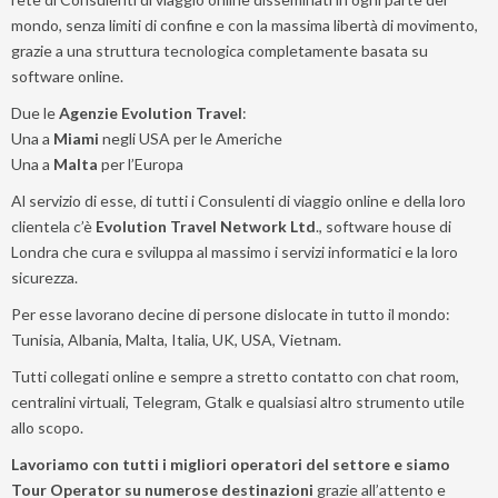
mondo, senza limiti di confine e con la massima libertà di movimento,
grazie a una struttura tecnologica completamente basata su
software online.
Due le
Agenzie Evolution Travel
:
Una a
Miami
negli USA per le Americhe
Una a
Malta
per l’Europa
Al servizio di esse, di tutti i Consulenti di viaggio online e della loro
clientela c’è
Evolution Travel Network Ltd
., software house di
Londra che cura e sviluppa al massimo i servizi informatici e la loro
sicurezza.
Per esse lavorano decine di persone dislocate in tutto il mondo:
Tunisia, Albania, Malta, Italia, UK, USA, Vietnam.
Lascia
Tutti collegati online e sempre a stretto contatto con chat room,
qui
centralini virtuali, Telegram, Gtalk e qualsiasi altro strumento utile
la
allo scopo.
tua
Lavoriamo con tutti i migliori operatori del settore e siamo
email
Tour Operator su numerose destinazioni
grazie all’attento e